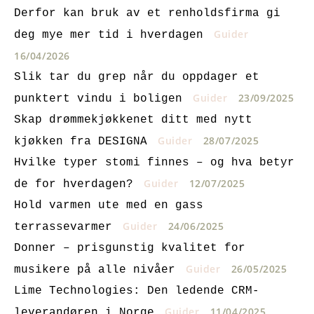
Derfor kan bruk av et renholdsfirma gi
Guider
deg mye mer tid i hverdagen
16/04/2026
Slik tar du grep når du oppdager et
Guider
23/09/2025
punktert vindu i boligen
Skap drømmekjøkkenet ditt med nytt
Guider
28/07/2025
kjøkken fra DESIGNA
Hvilke typer stomi finnes – og hva betyr
Guider
12/07/2025
de for hverdagen?
Hold varmen ute med en gass
Guider
24/06/2025
terrassevarmer
Donner – prisgunstig kvalitet for
Guider
26/05/2025
musikere på alle nivåer
Lime Technologies: Den ledende CRM-
Guider
11/04/2025
leverandøren i Norge