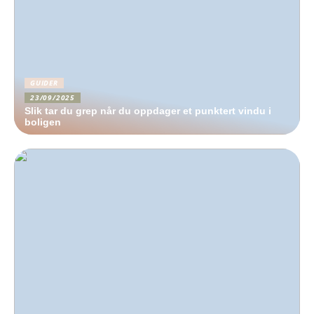
GUIDER
23/09/2025
Slik tar du grep når du oppdager et punktert vindu i
boligen