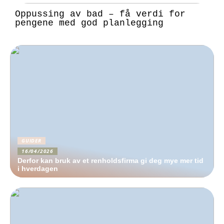
Oppussing av bad – få verdi for
pengene med god planlegging
GUIDER
16/04/2026
Derfor kan bruk av et renholdsfirma gi deg mye mer tid
i hverdagen