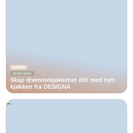
GUIDER
28/07/2025
Skap drømmekjøkkenet ditt med nytt
kjøkken fra DESIGNA