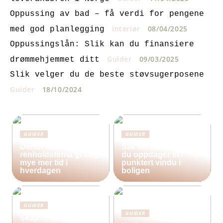
Oppussing av bad – få verdi for pengene
Interiør
08/04/2025
med god planlegging
Oppussingslån: Slik kan du finansiere
Guider
09/03/2025
drømmehjemmet ditt
Slik velger du de beste støvsugerposene
Guider
18/10/2024
GUIDER
GUIDER
Derfor kan bruk av et
Slik tar du grep når
renholdsfirma gi deg
du oppdager et
mye mer tid i
punktert vindu i
hverdagen
boligen
GUIDER
GUIDER
Skap