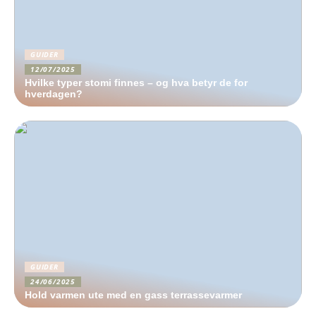
GUIDER
12/07/2025
Hvilke typer stomi finnes – og hva betyr de for
hverdagen?
GUIDER
24/06/2025
Hold varmen ute med en gass terrassevarmer