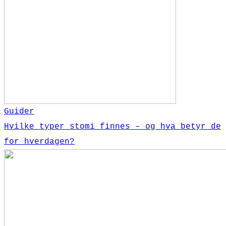
Guider
Hvilke typer stomi finnes – og hva betyr de
for hverdagen?