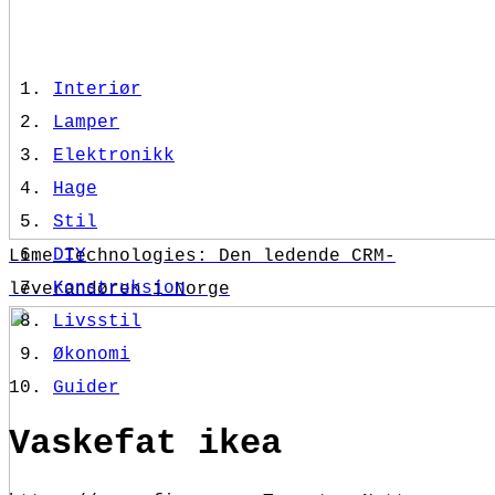
Interiør
Lamper
Elektronikk
Hage
Stil
DIY
Lime Technologies: Den ledende CRM-
Konstruksjon
leverandøren i Norge
Livsstil
Økonomi
Guider
Vaskefat ikea