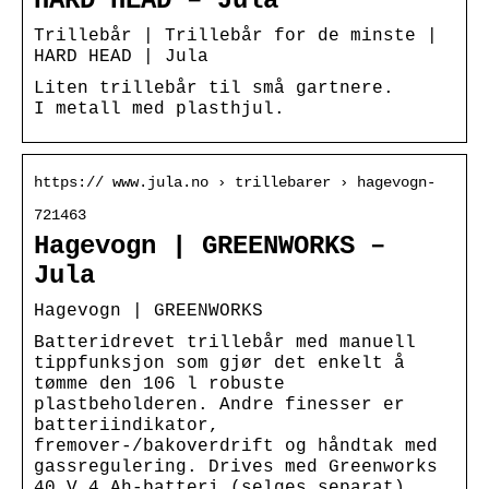
HARD HEAD – Jula
Trillebår | Trillebår for de minste |
HARD HEAD | Jula
Liten trillebår til små gartnere.
I metall med plasthjul.
https:// www.jula.no › trillebarer › hagevogn-
721463
Hagevogn | GREENWORKS –
Jula
Hagevogn | GREENWORKS
Batteridrevet trillebår med manuell
tippfunksjon som gjør det enkelt å
tømme den 106 l robuste
plastbeholderen. Andre finesser er
batteriindikator,
fremover-/bakoverdrift og håndtak med
gassregulering. Drives med Greenworks
40 V 4 Ah-batteri (selges separat).