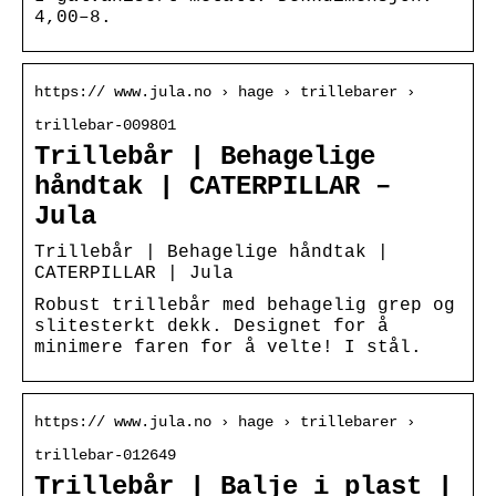
4,00–8.
https:// www.jula.no › hage › trillebarer ›
trillebar-009801
Trillebår | Behagelige
håndtak | CATERPILLAR –
Jula
Trillebår | Behagelige håndtak |
CATERPILLAR | Jula
Robust trillebår med behagelig grep og
slitesterkt dekk. Designet for å
minimere faren for å velte! I stål.
https:// www.jula.no › hage › trillebarer ›
trillebar-012649
Trillebår | Balje i plast |