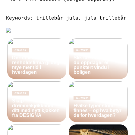
Keywords: trillebår jula, jula trillebår
GUIDER
GUIDER
Derfor kan bruk av et
Slik tar du grep når
renholdsfirma gi deg
du oppdager et
mye mer tid i
punktert vindu i
hverdagen
boligen
GUIDER
GUIDER
Skap
drømmekjøkkenet
Hvilke typer stomi
ditt med nytt kjøkken
finnes – og hva betyr
fra DESIGNA
de for hverdagen?