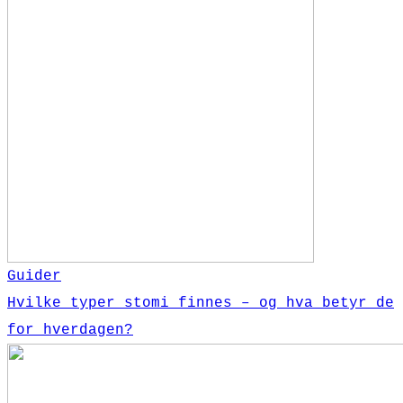
Guider
Hvilke typer stomi finnes – og hva betyr de
for hverdagen?