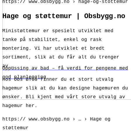
https:// www.obsbygg.no › hage-og-stottemur
Hage og støttemur | Obsbygg.no
Ministøttemur er spesielt utviklet med
tanke på stabilitet, enkel og rask
montering. Vi har utviklet et bredt
sortiment, slik at du får alt du trenger
av …
Oppussing av bad – få verdi for pengene med
god planlegging
Hos Obs BYGG finner du et stort utvalg
hagemur slik at du kan designe hagemuren du
ønsker. Bli kjent med vårt store utvalg av
hagemur her.
https:// www.obsbygg.no › … › Hage og
støttemur