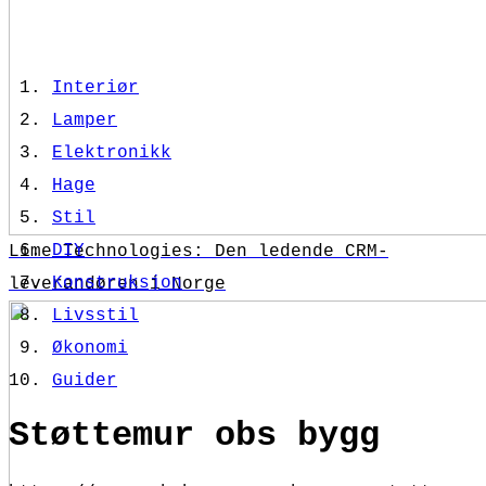
Interiør
Lamper
Elektronikk
Hage
Stil
DIY
Lime Technologies: Den ledende CRM-
Konstruksjon
leverandøren i Norge
Livsstil
Økonomi
Guider
Støttemur obs bygg