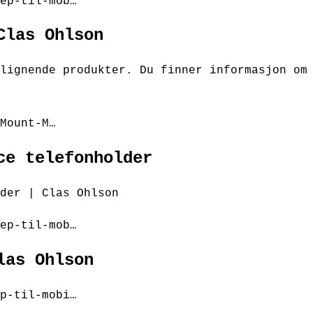
ep-til-mob…
Clas Ohlson
lignende produkter. Du finner informasjon om
Mount-M…
ce telefonholder
der | Clas Ohlson
ep-til-mob…
las Ohlson
p-til-mobi…