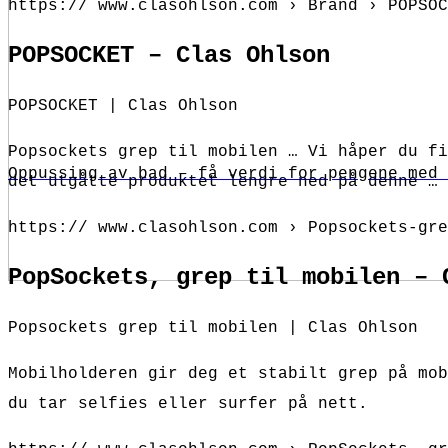
https:// www.clasohlson.com › Brand › POPSOC
POPSOCKET – Clas Ohlson
POPSOCKET | Clas Ohlson
Popsockets grep til mobilen … Vi håper du fi
Oppussing av bad – få verdi for pengene med 
det utgåtte produktet lengre ned på denne …
https:// www.clasohlson.com › Popsockets-gre
PopSockets, grep til mobilen – 
Popsockets grep til mobilen | Clas Ohlson
Mobilholderen gir deg et stabilt grep på mob
du tar selfies eller surfer på nett.