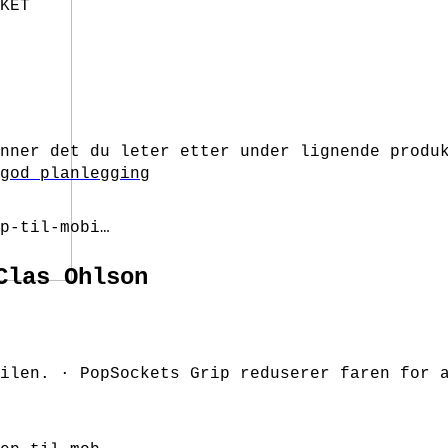
KET
nner det du leter etter under lignende produ
god planlegging
p-til-mobi…
Clas Ohlson
ilen. · PopSockets Grip reduserer faren for 