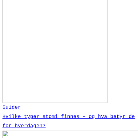
Guider
Hvilke typer stomi finnes – og hva betyr de
for hverdagen?