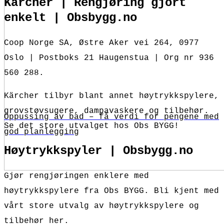
Kärcher | Rengjøring gjort
enkelt | Obsbygg.no
Coop Norge SA, Østre Aker vei 264, 0977
Oslo | Postboks 21 Haugenstua | Org nr 936
560 288.
Kärcher tilbyr blant annet høytrykkspylere,
grovstøvsugere, dampavaskere og tilbehør.
Oppussing av bad – få verdi for pengene med
Se det store utvalget hos Obs BYGG!
god planlegging
Høytrykkspyler | Obsbygg.no
Gjør rengjøringen enklere med
høytrykkspylere fra Obs BYGG. Bli kjent med
vårt store utvalg av høytrykkspylere og
tilbehør her.