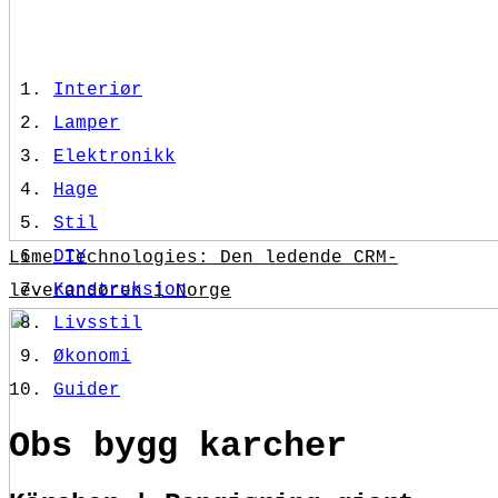
Interiør
Lamper
Elektronikk
Hage
Stil
DIY
Lime Technologies: Den ledende CRM-
Konstruksjon
leverandøren i Norge
Livsstil
Økonomi
Guider
Obs bygg karcher