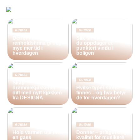
GUIDER
GUIDER
Derfor kan bruk av et
Slik tar du grep når
renholdsfirma gi deg
du oppdager et
mye mer tid i
punktert vindu i
hverdagen
boligen
GUIDER
GUIDER
Skap
drømmekjøkkenet
Hvilke typer stomi
ditt med nytt kjøkken
finnes – og hva betyr
fra DESIGNA
de for hverdagen?
GUIDER
GUIDER
Hold varmen ute med
Donner – prisgunstig
en gass
kvalitet for musikere