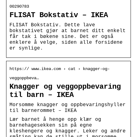
00290783
FLISAT Bokstativ – IKEA
FLISAT Bokstativ. Dette lave
bokstativet gjør at barnet ditt enkelt
får tak i bøkene sine. Det er også
enklere å velge, siden alle forsidene
er synlige.
https:// www.ikea.com › cat › knagger-og-
veggoppbeva…
Knagger og veggoppbevaring
til barn – IKEA
Morsomme knagger og oppbevaringshyller
til barnerommet – IKEA
Lær barnet å henge opp klær og
barnehagesekken sin på egne
kleshengere og knagger. Leker og andre
småting kan de stille ut i morsomme