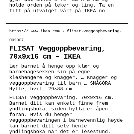
holde orden på leker og ting. Ta en
titt på utvalget vårt på IKEA.no.
https:// www.ikea.com › flisat-veggoppbevaring-
002907…
FLISAT Veggoppbevaring,
70x9x16 cm – IKEA
Lær barnet å henge opp klær og
barnehagesekken sin på egne
kleshengere og knagger. … Knagger og
veggoppbevaring til barn … SMÅGÖRA
Hylle, hvit, 29×88 cm …
FLISAT Veggoppbevaring, 70x9x16 cm.
Barnet ditt kan enkelt finne frem
yndlingsboka, siden hylla er åpen
foran. Hvis du henger
veggoppbevaringen i barnevennlig høyde
kan barnet ditt selv hente
yndlingsboka når det er lesestund.