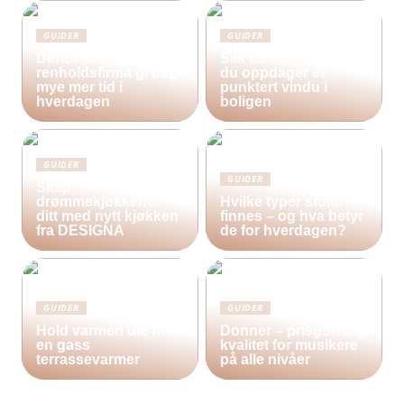
GUIDER
GUIDER
Derfor kan bruk av et
Slik tar du grep når
renholdsfirma gi deg
du oppdager et
mye mer tid i
punktert vindu i
hverdagen
boligen
GUIDER
GUIDER
Skap
drømmekjøkkenet
Hvilke typer stomi
ditt med nytt kjøkken
finnes – og hva betyr
fra DESIGNA
de for hverdagen?
GUIDER
GUIDER
Hold varmen ute med
Donner – prisgunstig
en gass
kvalitet for musikere
terrassevarmer
på alle nivåer