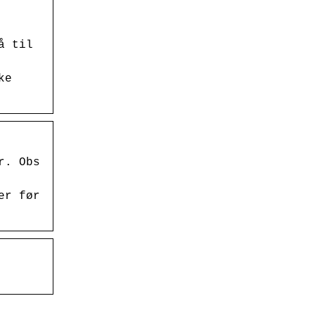
å til
ke
r. Obs
er før