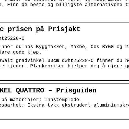
e. Finn de beste og billigste alternativene t
e prisen på Prisjakt
ht25228-0
inner du hos Byggmakker, Maxbo, Obs BYGG og 2
jøre gode kjøp.
ewalt gradvinkel 30cm dwht25228-0 finner du h
re kjeder. Plankepriser hjelper deg å gjøre g
KEL QUATTRO – Prisguiden
 på materialer; Innstemplede
esbarhet; Ekstra tykk ekstrudert aluminiumskr