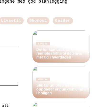
engene med god planlegging
Livsstil
Økonomi
Guider
GUIDER
Derfor kan bruk av et
renholdsfirma gi deg mye
mer tid i hverdagen
GUIDER
Slik tar du grep når du
oppdager et punktert vindu
i boligen
 alt