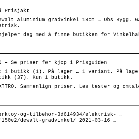
å Prisjakt
ewalt aluminium gradvinkel 18cm … Obs Bygg. G
etrisk.
hjelper deg med å finne butikken for Vinkelha
O – Se priser før kjøp i Prisguiden
t i butikk (1). På lager … 1 variant. På lage
tikk (37). Kun i butikk.
ATTRO. Sammenlign priser. Les tester og omtal
erktoy-og-tilbehor-3d614934/elektrisk- …
f150e2/dewalt-gradvinkel/ 2021-03-16 …