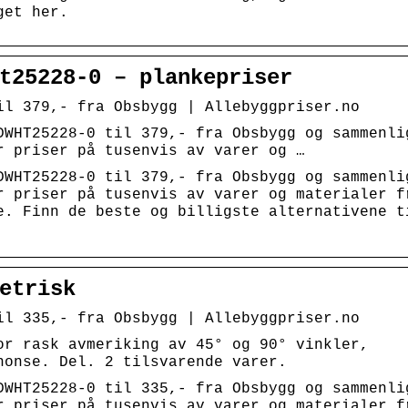
get her.
t25228-0 – plankepriser
il 379,- fra Obsbygg | Allebyggpriser.no
DWHT25228-0 til 379,- fra Obsbygg og sammenli
r priser på tusenvis av varer og …
DWHT25228-0 til 379,- fra Obsbygg og sammenli
r priser på tusenvis av varer og materialer f
e. Finn de beste og billigste alternativene t
etrisk
il 335,- fra Obsbygg | Allebyggpriser.no
or rask avmeriking av 45° og 90° vinkler,
nonse. Del. 2 tilsvarende varer.
DWHT25228-0 til 335,- fra Obsbygg og sammenli
r priser på tusenvis av varer og materialer f