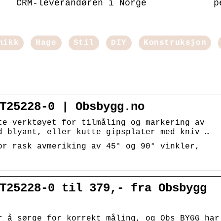
CRM-leverandøren i Norge
p
nikk
Hage
Stil
DIY
Konstruksjon
T25228-0 | Obsbygg.no
te verktøyet for tilmåling og markering av
d blyant, eller kutte gipsplater med kniv …
or rask avmeriking av 45° og 90° vinkler,
T25228-0 til 379,- fra Obsbygg
r å sørge for korrekt måling, og Obs BYGG har