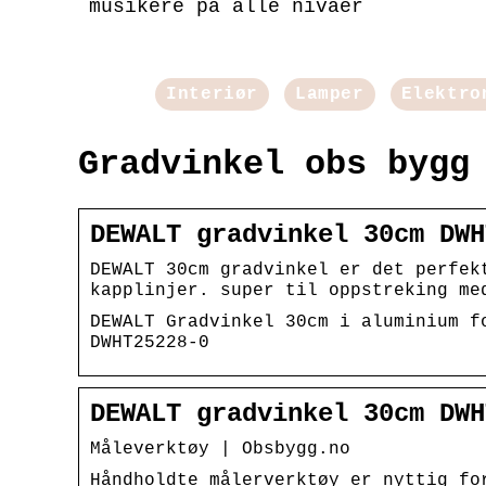
musikere på alle nivåer
Interiør
Lamper
Elektro
Gradvinkel obs bygg
DEWALT gradvinkel 30cm DWH
DEWALT 30cm gradvinkel er det perfek
kapplinjer. super til oppstreking me
DEWALT Gradvinkel 30cm i aluminium f
DWHT25228-0
DEWALT gradvinkel 30cm DWH
Måleverktøy | Obsbygg.no
Håndholdte målerverktøy er nyttig fo