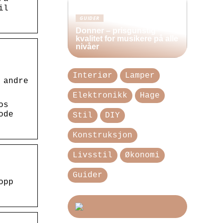
il
GUIDER
Donner – prisgunstig
kvalitet for musikere på alle
nivåer
Interiør
Lamper
 andre
Elektronikk
Hage
os
ode
Stil
DIY
Konstruksjon
Livsstil
Økonomi
Guider
opp