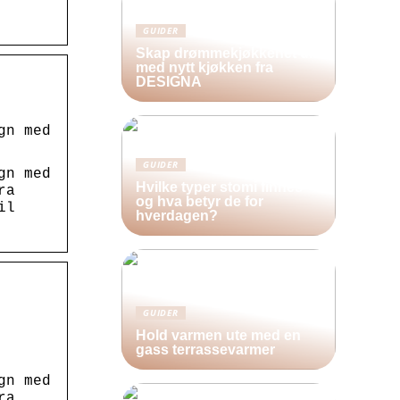
GUIDER
Skap drømmekjøkkenet ditt
med nytt kjøkken fra
DESIGNA
gn med
GUIDER
gn med
Hvilke typer stomi finnes –
ra
og hva betyr de for
il
hverdagen?
GUIDER
Hold varmen ute med en
gass terrassevarmer
gn med
ra