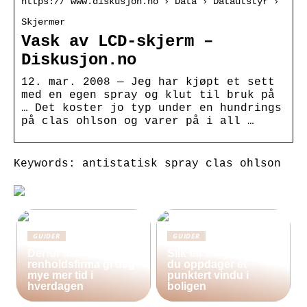
https:// www.diskusjon.no › Data › Datautstyr ›
Skjermer
Vask av LCD-skjerm –
Diskusjon.no
12. mar. 2008 — Jeg har kjøpt et sett
med en egen spray og klut til bruk på
… Det koster jo typ under en hundrings
på clas ohlson og varer på i all …
Keywords: antistatisk spray clas ohlson
GUIDER
GUIDER
Derfor kan bruk av et
Slik tar du grep når
renholdsfirma gi deg
du oppdager et
mye mer tid i
punktert vindu i
hverdagen
boligen