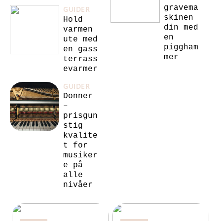
gravema
GUIDER
skinen
Hold
din med
varmen
en
ute med
piggham
en gass
mer
terrass
evarmer
GUIDER
Donner
–
prisgun
stig
kvalite
t for
musiker
e på
alle
nivåer