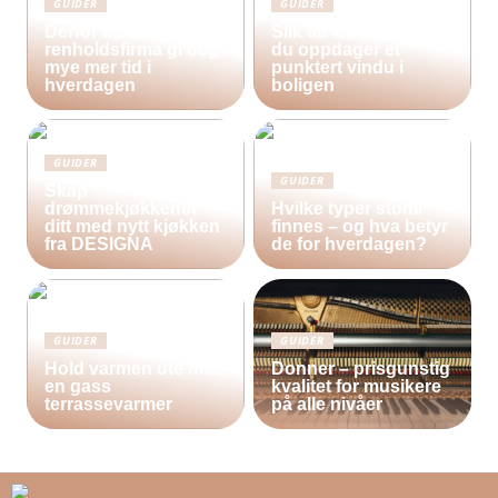
GUIDER
GUIDER
Derfor kan bruk av et
Slik tar du grep når
renholdsfirma gi deg
du oppdager et
mye mer tid i
punktert vindu i
hverdagen
boligen
GUIDER
GUIDER
Skap
drømmekjøkkenet
Hvilke typer stomi
ditt med nytt kjøkken
finnes – og hva betyr
fra DESIGNA
de for hverdagen?
GUIDER
GUIDER
Hold varmen ute med
Donner – prisgunstig
en gass
kvalitet for musikere
terrassevarmer
på alle nivåer