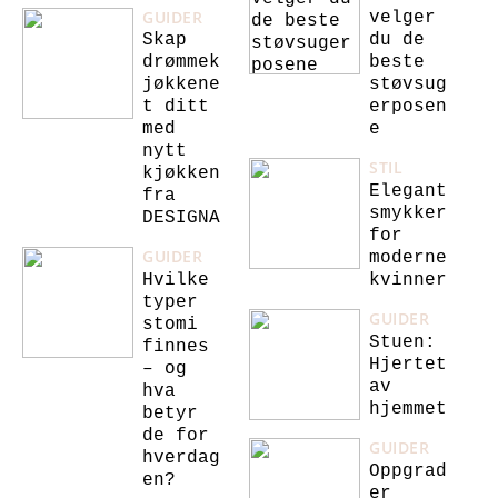
GUIDER
velger
Skap
du de
drømmek
beste
jøkkene
støvsug
t ditt
erposen
med
e
nytt
STIL
kjøkken
Elegant
fra
smykker
DESIGNA
for
GUIDER
moderne
Hvilke
kvinner
typer
GUIDER
stomi
Stuen:
finnes
Hjertet
– og
av
hva
hjemmet
betyr
de for
GUIDER
hverdag
Oppgrad
en?
er