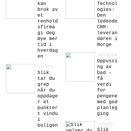
kan
Technol
bruk av
ogies:
et
Den
renhold
ledende
sfirma
CRM-
gi deg
leveran
mye mer
døren i
tid i
Norge
hverdag
INTERIØR
en
Oppussi
GUIDER
ng av
Slik
bad –
tar du
få
grep
verdi
når du
for
oppdage
pengene
r et
med god
punkter
planleg
t vindu
ging
i
GUIDER
boligen
Slik